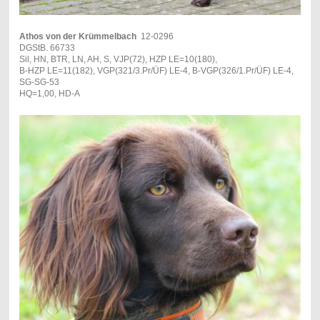
Athos von der Krümmelbach
12-0296
DGStB. 66733
Sil, HN, BTR, LN, AH, S, VJP(72), HZP LE=10(180),
B-HZP LE=11(182), VGP(321/3.Pr/ÜF) LE-4, B-VGP(326/1.Pr/ÜF) LE-4,
SG-SG-53
HQ=1,00, HD-A