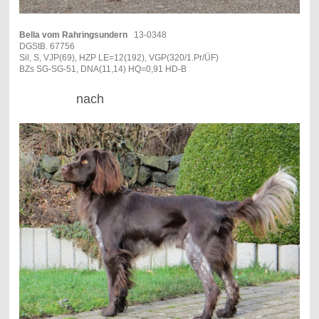
Bella vom Rahringsundern
13-0348
DGStB. 67756
Sil, S, VJP(69), HZP LE=12(192), VGP(320/1.Pr/ÜF)
BZs SG-SG-51, DNA(11,14) HQ=0,91 HD-B
nach