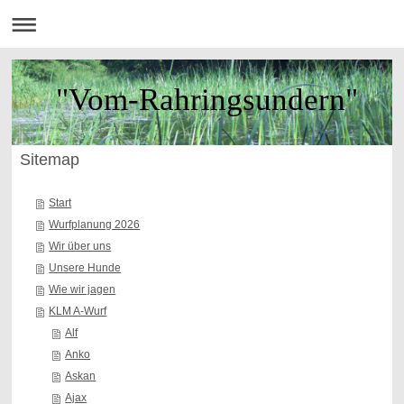
"Vom-Rahringsundern"
Sitemap
Start
Wurfplanung 2026
Wir über uns
Unsere Hunde
Wie wir jagen
KLM A-Wurf
Alf
Anko
Askan
Ajax